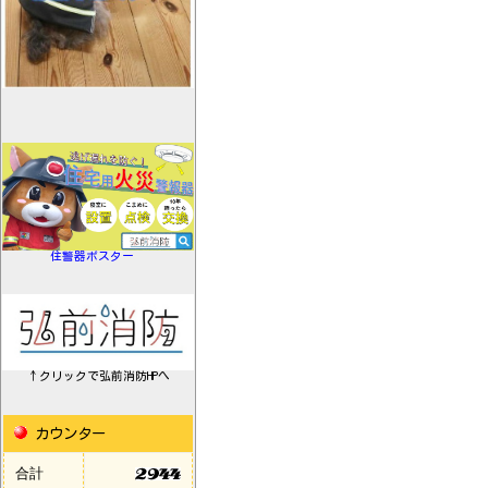
住警器ポスター
↑クリックで弘前消防HPへ
カウンター
合計