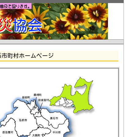
普及を図ります。
災
協会
係市町村ホームページ