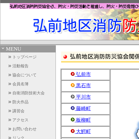
弘前地区消防防災協会は、防火・防災活動を推進し、
防火・防災思想の
弘前地区消防
防
MENU
弘前地区消防防災協会関
トップページ
活動報告
弘前市
協会について
会員名簿
黒石市
自衛消防技術大会
平川市
防火作品
藤崎町
講習会
板柳町
アクセス
お問い合わせ
大鰐町
リンク