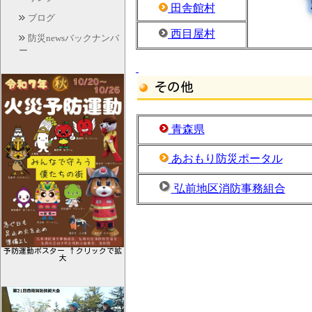
田舎館村
ブログ
西目屋村
防災newsバックナンバ
ー
その他
青森県
あおもり防災ポータル
弘前地区消防事務組合
予防運動ポスター ↑クリックで拡
大