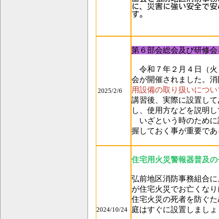
に、災害に強い安全で安
す。
第６部会総会及び研修会
令和７年２月４日（火
会が開催されました。消
用設備の取り扱いについ
2025/2/6
講習後、実際に設置して
し、
使用方などを説明し
いざという時のために
握しておく事が重要であ
住宅用火災警報器普及の
弘前地区消防事務組合に
が住宅火災でお亡くなり
住宅火災の死者を防ぐた
庭はすぐに設置しましょ
2024/10/24