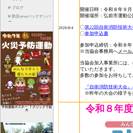
ブログ
開催日時：令和８年９月
開催場所：弘前市運動公
防災newsバックナンバ
ー
〇
第22回自衛消防技術
2026/8/4
〇
参加申込書
参加申込締切：令和８年
※当協会事務局へ
メール
当協会加入事業所には、
ていただきます。
多数の参加をお待ちして
『自衛消防技術大会』
※昨年の大会の様子を
令和８年度
予防運動ポスター ↑クリックで拡
大