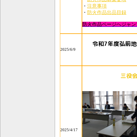
・
注意事項
・
防火作品出品目録
防火作品ページへジャン
令和7年度弘前
2025/6/9
三役
2025/4/17