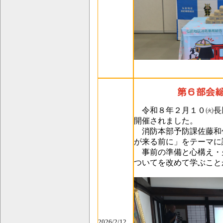
第６部会
令和８年２月１０㈫長
開催されました。
消防本部予防課佐藤和
が来る前に」をテーマに
事前の準備と心構え・
ついてを改めて学ぶこと
2026/2/12