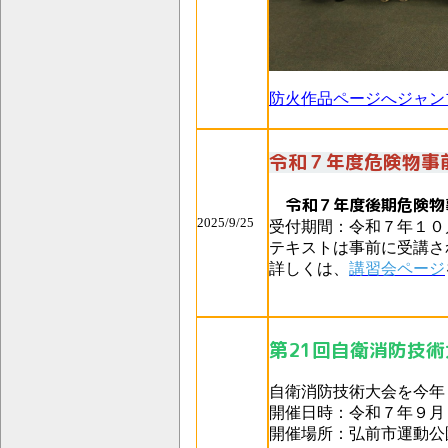
防火作品ページへジャン
令和７年度危険物事
令和７年度後期危険物
2025/9/25
受付期間：令和７年１０
テキストは事前に受講さ
詳しくは、
講習会ページ
第21回自衛消防技
自衛消防技術大会を今年
開催日時：令和７年９月
開催場所：弘前市運動公