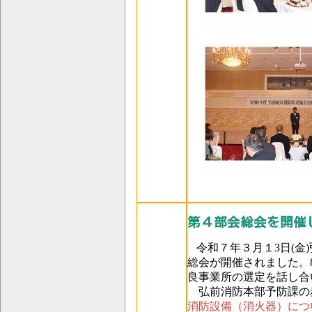
第４部会総会を開催
令和７年３月１3日(
総会が開催
されました。
良事業所の選定を話し合
弘前消防本部予防課の
消防
設備（消火器）につ