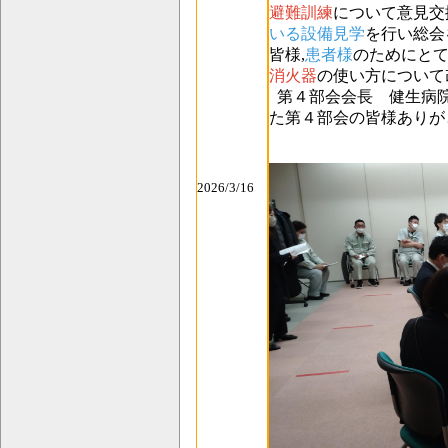
避難訓練
に
ついて意見交
いる設備見学
を
行い総会
皆様,
患者様
のために
と
消火器
の使い方について
第４部会会長 健生病
た第４部会の
皆様ありが
2026/3/16