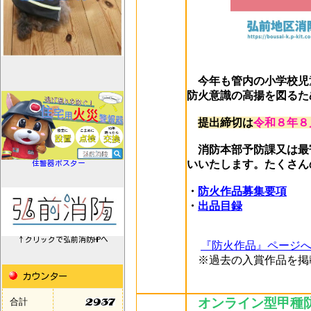
今年も管内の小学校児
防火意識の高揚を図るた
提出締切は
令和８年８
消防本部予防課又は最
いいたします。たくさん
住警器ポスター
・
防火作品募集要項
・
出品目録
↑クリックで弘前消防HPへ
『防火作品』ページ
※過去の入賞作品を掲
カウンター
オンライン型甲種
合計