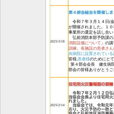
第４部会総会を開催しま
令和７年３月１４日(金
が開催されました。１０
事業所の選定を話し合い
弘前消防本部予防課の
2025/3/18
消防設備について
」の講
訓練
、
各施設の患者さん
央病院に設置されている
皆様,
患者様
のために
と
第４部会会長 健生病院
部会の皆様ありがとうご
住宅用火災警報器の寄贈
令和７年２月１２日弘
当協会会長より住宅用火
れました。
2025/2/14
当協会では、令和元年
おり、火災予防の一助と
協会と弘前地区消防事務