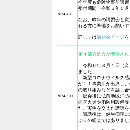
今年度も危険物事前講習
受付期間：令和６年５月１
2024/4/1
なお、昨年の講習会と変
れる方に
準備をお願いす
詳しくは
講習会ページ
を
第４部会総会が開催され
令和６年３月１日（金
ました。
新型コロナウイルス感
が１１事業所が出席し、
の取り組みなどを話し合
総会後に弘前地区消防
2024/3/11
病院火災や消防用設備等
た。実例を交えた講話を
講話後は、健生病院に
ぶりの総会ではありまし