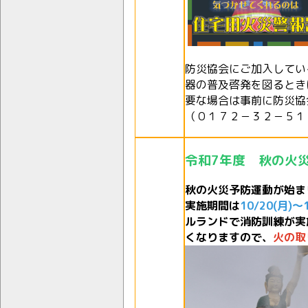
防災協会にご加入してい
器の普及啓発を図るとき
要な場合は事前に防災協
（０１７２－３２－５１
令和7年度 秋の火
秋の火災予防運動が始ま
実施期間は
10/20(月)～1
ルランドで消防訓練が実
くなりますので、
火の取