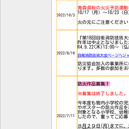
青森県秋の火災予防運動
10/17（月）～10/23（
2022/10/3
火の元にご注意ください
『第18回自衛消防技
昨年は中止となりました
R4.9.22(木)13:0
2022/8/16
自衛消防技術大会ページへジ
防災協会加入の事業所に
ります。
多数の参加をお
防火作品募集！
※募集は終了しました。
今年度も管内小学校の児
やポスターの防火作品を
対象となる小学校、幼稚
2022/7/11
したので、奮ってご応募
８月２９日(月)までに