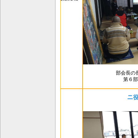
部会長の
第６部
ニ