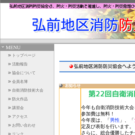
弘前地区消防防災協会は、防火・防災活動を推進し、
防火・防災思想の
弘前地区消防
防
MENU
トップページ
活動報告
弘前地区消防防災協会へよ
協会について
会員名簿
お知らせ
自衛消防技術大会
第22回自衛消
防火作品
今年も自衛消防技術大会
講習会
参加費は無料！
アクセス
今年度は、「
男性
」、「
お問い合わせ
定及び表彰を行います。
さらに、総合優勝したチ
リンク