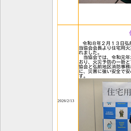
令和８年２月１３日弘
当協会会長より住宅用火
れました。
当協会では、令和元年
おり、火災予防の一助と
協会と弘前地区消防事務
に、災害に強い安全で安
す。
2026/2/13